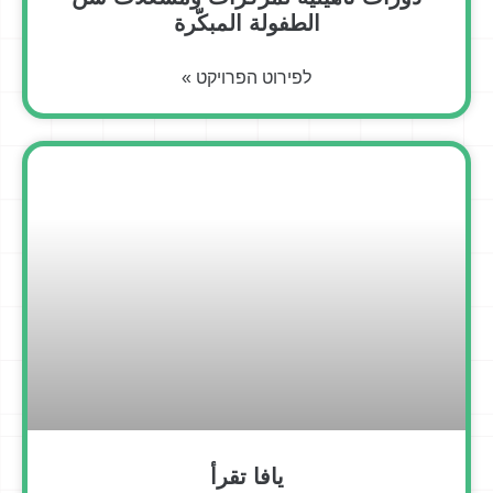
الطفولة المبكّرة
לפירוט הפרויקט »
يافا تقرأ