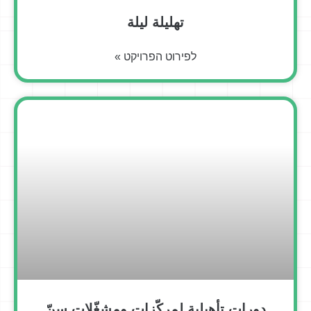
تهليلة ليلة
לפירוט הפרויקט »
دورات تأهيلية لمركّزات ومشغّلات سنّ