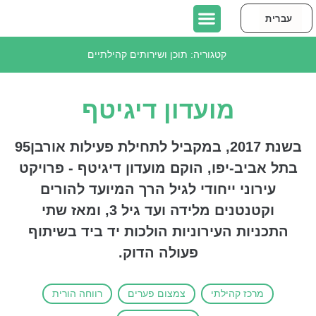
עברית
English
יצירת קשר
כתבו עלינו
אודות אורבן95 תל אביב-יפו
פרויקטים בתל אביב-יפו
קטגוריה:
תוכן ושירותים קהילתיים
מועדון דיגיטף
בשנת 2017, במקביל לתחילת פעילות אורבן95
בתל אביב-יפו, הוקם מועדון דיגיטף - פרויקט
עירוני ייחודי לגיל הרך המיועד להורים
וקטנטנים מלידה ועד גיל 3, ומאז שתי
התכניות העירוניות הולכות יד ביד בשיתוף
פעולה הדוק.
מרכז קהילתי
צמצום פערים
רווחה הורית