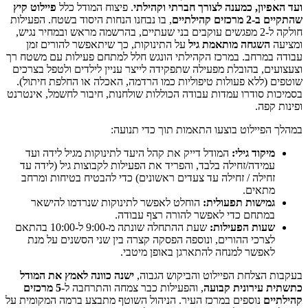
ועד האפיון, כמענה לצורך חברתי וקהילתי
. פיצוח המודל כלל
פיילוט קיץ
שהתקיים ב-2 מרכזים קהילתיים
, בו נבחנו הנחות היסוד בשטח. הפעילות
חולקה ל-2 מפגשים עוקבים בני שעתיים, בהרשמה מראש ובמחיר נגיש,
ומציעה
השגחה מותאמת גיל
על התינוקות, כך שיתאפשר להורים זמן
עבודה במרחב. במרכז הקהילתי הונגש חלל למתחם פעילות עם משטח רך
וצעצועים, בהובלת מפעילה שתפקידה לייצר עניין לילדים ולטפל בצרכים
שוטפים (ללא פעולות טיפוליות כמו הרדמה, האכלה או החלפת חיתול).
בסמיכות סודרו עמדות עבודה הכוללות שולחנות, חיבור לחשמל, אינטרנט
ופינות קפה.
במהלך הפיילוט בוצעו התאמות תוך כדי תנועה:
מיקוד גילי:
המודל דייק את קהל היעד לתינוקות מגיל לידה ועד
עמידה/זחילה בלבד, והפריד את הפעילות לקבוצות גיל (לידה עד
זחילה / זחילה עד צעדים ראשונים) כדי להבטיח בטיחות ומרחב
מתאים.
גמישות תפעולית:
הוחלט לאפשר לתינוקות שנרדמו להישאר
במתחם כדי לאפשר להורה רצף עבודה.
שעות הפעילות:
שעת ההתחלה שונתה מ-9:00 ל-10:00 בהתאם
לצרכי ההורים, ונוספה הפסקה קצרה בין שני הסשנים על מנת
לאפשר למנחה להתארגן באופן מיטבי.
בעקבות הצלחת הפיילוט והביקוש הגבוה,
ישנה כוונה לאמץ את המודל
כתשתית עירונית קבועה
, והפעילות כבר צמחה והתרחבה ל-
5 מרכזים
קהילתיים
נוספים במרכז העיר. הניהול השוטף מתבצע ברמה המקומית על