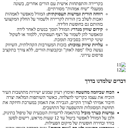
בקריירה והתפתחות אישית עם הורים אחרים, בשונה
ממעגלי "שיח אמהות" מסורתיים.
רווחה הורית וגמישות תעסוקתית:
המודל מאפשר לאמהות
ואבות לשלב בין הורות לקריירה ולשמור על החלק המקצועי
בזהותם גם בחופשת הלידה.
קידום שוויון מגדרי:
המודל תומך בנשים לאחר לידה
ומאפשר להן לשמור על רצף תעסוקתי, ללמוד או לשקול
שינוי קריירה בסביבה תומכת.
עלויות שיווק נמוכות:
בזכות המעורבות הקהילתית, השיווק
נעשה כולו "מפה לאוזן" ובקבוצות הורים, ללא צורך בתקציב
פרסום עירוני.
דברים שלמדנו בדרך
הכוח שביוזמה מהשטח
ואימוץ רעיון שמגיע ישירות מתושבות העיר
הוכיח את עצמו כקריטי להצלחה, כאשר השותפות המלאה יצרה
חיבור אמיתי לצורך הקיים, הגבירה את האמון במערכת וחיזקה את
תחושת המסוגלות וההשפעה של התושבים.
גמישות כערך מוביל
בהתאמה לדינמיות הטבעית של טיפול בתינוק,
ולכן על המודל לאפשר ביטול עד 12 שעות מראש, רישום לסשן
בודד ובחירה חופשית של מיקום הפעילות.