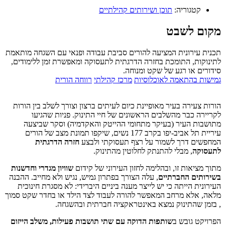
קטגוריה:
תוכן ושירותים קהילתיים
מקום לשבט
תכנית עירונית המציעה להורים סביבת עבודה ופנאי עם השגחה מותאמת
לתינוקות, התומכת בחזרה הדרגתית לתעסוקה ומאפשרת זמן ללימודים,
סידורים או רגע של שקט ומנוחה.
גמישות בהתאמה לאוכלוסיות
מרכז קהילתי
רווחה הורית
הורות צעירה בעיר מאופיינת כיום לעיתים ברצון וצורך לשלב בין הורות
לקריירה כבר מהשלבים הראשונים של חיי התינוק. פניות שהגיעו
מתושבות העיר (בעיקר מתחומי ההייטק והאקדמיה) וסקר שביצעה
עיריית תל אביב-יפו בקרב 177 נשים, שיקפו תמונת מצב של הורים
המחפשים דרך לשמור על רצף תעסוקתי ולבצע
חזרה הדרגתית
לתעסוקה
, מבלי להתנתק לחלוטין מהתינוק.
מתוך מציאות זו, ובהלימה לחזון העירוני של קידום
שוויון מגדרי וחדשנות
בשירותים החברתיים
, עלה הצורך בפתרון גמיש, נגיש ולא מחייב. ההבנה
העירונית הייתה כי יש לייצר מענה ביניים היברידי: לא מסגרת חינוכית
מלאה, אלא מרחב המאפשר להורה לעבוד לצד הילד או בחדר שקט סמוך
, בזמן שהתינוק נמצא באינטראקציה חברתית ובהשגחה.
הפרויקט גובש ב
שותפות הדוקה עם שתי תושבות פעילות, משלב הייזום