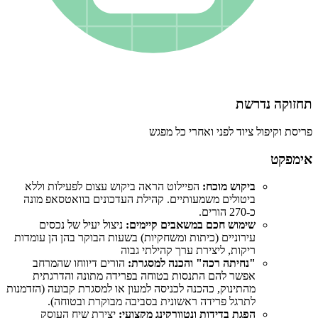
תחזוקה נדרשת
פריסת וקיפול ציוד לפני ואחרי כל מפגש
אימפקט
ביקוש מוכח:
הפיילוט הראה ביקוש עצום לפעילות וללא
ביטולים משמעותיים. קהילת העדכונים בוואטסאפ מונה
כ-270 הורים.
שימוש חכם במשאבים קיימים:
ניצול יעיל של נכסים
עירוניים (כיתות ומשחקיות) בשעות הבוקר בהן הן עומדות
ריקות, ליצירת ערך קהילתי גבוה
"נחיתה רכה" והכנה למסגרת:
הורים דיווחו שהמרחב
אפשר להם התנסות בטוחה בפרידה מתונה והדרגתית
מהתינוק, כהכנה לכניסה למעון או למסגרת קבועה (הזדמנות
לתרגל פרידה ראשונית בסביבה מבוקרת ובטוחה).
הפגת בדידות ונטוורקינג מקצועי:
יצירת שיח העוסק