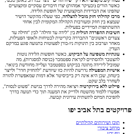
נטוורקינג מקצועי ולא רק "שיח הורים"
נוצר במרחב באופן טבעי,
כאשר הורים (ובעיקר אמהות) יצרו חיבורים עסקיים ומקצועיים
שהפיגו את הבדידות המקצועית של חופשת הלידה.
מרכז קהילתי חזק מוביל להצלחה
, כפי שעלה מהקשר הישיר
שנמצא בין חוזק ומעורבות הקהילה המקומית לבין אחוזי
ההשתתפות המיידיים בפעילות.
חשיבות ההפרדה הגילית
בין "לידה עד זחילה" לבין "זחילה עד
צעדים ראשונים" התבררה כקריטית לבטיחות ולאופי הפעילות,
מאחר וערבוב בין תינוקות ניו-בורן לפעוטות בתנועה פוגע במרקם
העדין.
עונתיות משפיעה על הביקוש
, כאשר חופשות הלידה נוטות
להצטבר ולהסתיים לקראת ספטמבר (כניסה למסגרות), מה
שמוביל לירידה מתונה בביקוש בספטמבר ועלייה מחודשת בינואר.
אישיות המפעילה
נדרשת להיות כזו שיודעת "להחזיק חדר" ולייצר
ביטחון, שכן היא אינה רק בייביסיטר אלא דמות שמאפשרת להורה
לשחרר בלב שקט.
פיילוט ללא בירוקרטיה
ויציאה מהירה לדרך בגישת "פשוט לנסות",
אפשרו ללמוד מהשטח ולדייק את המענה תוך כדי תנועה בדרך
להפיכת המיזם לתשתית עירונית קבועה.
פרויקטים בתל אביב יפו
תוכן ושירותים קהילתיים
מרחב ציבורי
גוף ידע