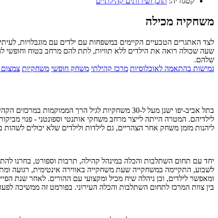
קטגוריה:
תוכן ושירותים קהילתיים
משחקיה מכילה
לצד האתגרים הטבעיים הקיימים במשפחות עם ילדים עם מוגבלויות, לעית
שעה שכולה רואה את הילדים ללא תוויות, לתת להם מרחב בטוח וחופשי לה
שלהם.
גמישות בהתאמה לאוכלוסיות
מרכז קהילתי
משחק חופשי
משחקיות
צמצום 
בתל אביב-יפו ישנן מעל ל-30 משחקיות לגיל הרך הממ
לילדיהם. המטרה הייתה לייצר מרחב משחקי אותנטי וספונטני - פנוי מביקו
ליהנות מזמן משחק אחר הצהריים, גם לילדות ולילדים שלא יכולים לשהות בח
יחד עם תחום השתלבות והכלה במינהל קהילה, תרבות וספורט, בחרנו להתחי
לשבוע, התקיימה במשחקייה שעת משחקייה באווירה אינטימית, רגועה ומתו
ומאפשר לילדים, וכן ניהלה שיח מכיל ומקצועי עם ההורים. לאחר שנת הפ
בין צוות המרכז לתחום השתלבות והכלה העירוני. בפורמט זה ממשיכה לפע