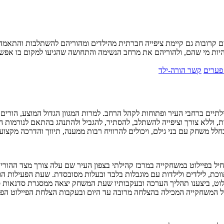
ים קרובות גם קיימת ציפייה חברתית מהילדים ומהוריהם להשתלבות והתאמ
יות מי שהם, ולהוריהם את מרחב הנשימה והתחושה שהגיעו למקום בו אפשר
פערים
קשר הורה-ילד
וקמות במרכזים הקהילתיים ברחבי העיר ופתוחות לקהל הרחב. למרות המגוון הגדול המוצ
רת, וללא צורך וציפייה להשתלב, להסתיר, להגביל ולהתנהג בהתאם לנורמות 
לל משחק עם בני גילם, ויכולים להרוויח רבות ממענה, תיווך והדרכה מקצוע
ל בפיילוט במשחקייה במרכז קהילתי בצפון העיר שם עלה צורך מצד ההורים,
וכת, לילדים ולילדות עם מוגבלות בלבד ובעלות מסובסדת. שעת הפעילות ה
יילוט, ביצענו תהליך הערכה ובעקבותיו שעת המשחק יצאה ממסגרת סדנאות 
ול המשחקייה המכילה בהצלחה מרובה עד היום ובעקבות הצלחת הפיילוט הפ