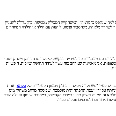
ה למה שנתפס כ"נורמה". המשחקייה המכילה מממשת זכות גדולה להעניק
 לשחרר מלאחוז, מלהסביר ופשוט ליהנות עם הילד או הילדה המיוחדים
ע, הורים לילדים עם מוגבלויות פנו לעירייה בבקשה לאפשר מרחב וזמן משחק ייעודי
המצופות. אנו מאמינות שמרחב כזה עשוי לעודד תחושת שייכות, חופשיות
ית.
 ולהפעיל "משחקייה מכילה", כחלק ממגוון הפעילויות של
סלתא
. אחת
ונחתה על ידי יועצת התפתחותית מוסמכת, שביססה מרחב משחקי מוגן
סלתא והוטמעה באופן קבוע במרכז הקהילתי, במסגרת שיתוף פעולה ישיר
עילות מתרחבת למרכזים נוספים בעיר.