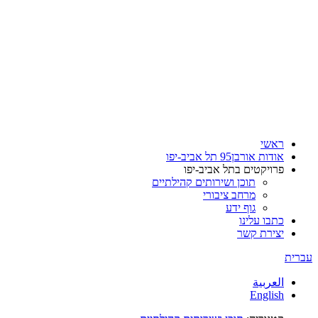
ראשי
אודות אורבן95 תל אביב-יפו
פרויקטים בתל אביב-יפו
תוכן ושירותים קהילתיים
מרחב ציבורי
גוף ידע
כתבו עלינו
יצירת קשר
עברית
العربية
English