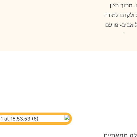
 מתוך רצון
ולקדם למידה
אביב-יפו עם
פשר לדרגים
ד עמיתים
לב הביצוע,
ניתן ליישום
סס על זיהוי
מיים. אימוץ
ים ובגדלים
 ולידע המקצועי
לה ממאתיים