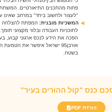
כי המפגש הבין-מנהלי והשיח הבלתי א
פחות מהתכנים התיאורטיים. המשתתפ
"לעצור ולחשוב ביחד" במרחב שאינו 
המשכיות מובנית:
המפתח להצלחה טמו
לתוכניות העבודה ובלווי מקצועי תו
הפכה את הידע לנכס ארגוני קבוע, בעו
אורבן95 ישראל איפשר את הטמעת 
בשטח.
ם כנס "קול ההורים בעיר"
הורדת PDF