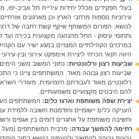
בעלי תפקידים מכלל יחידות עיריית תל אביב-יפו, ממג
היום הראשון - כנס מקצועי:
מפגש למידה רחב שכלל
עירוניות נוספות מרחבי הארץ וכן מארגונים אזרחיים 
תיאורטיים והרצאות מומחים. המטרה הייתה לייצר בס
לנושא. הפורום המשותף שיקף קשת רחבה של דרגים
ורתימה של מנעד רחב של אגפים ודרגים. למידה זו ב
ותחומי עיסוק - החל מהנהגה מקצועית בכירה ועד 
התשתית המושגית ואת הרציונל המקצועי העומד בבסי
במרכזים הקהילתיים המצויים במגע ישיר עם הקהיל
הרווחה ההורית.
היווה תנאי הכרחי ליצירת אימפקט עירוני ובין-עירוני 
שביעות רצון ורלוונטיות:
נתוני המשוב משני הימים
היום השני - סדנה יישומית:
פורום מצומצם של צוותים
שביעות רצון גבוהה מאוד. המשתתפים ציינו כי התכנ
שעסק במעבר מתיאוריה לפרקטיקה. בסדנה זו יושמו 
רלוונטיים מאוד לעבודתם היומיומית, מעוררי השראה
מתודולוגיית SIT (חשיבה המצאתית שיטתית) - פי
להם היבטים מקצועיים משמעותיים.
יצירתיים מתוך מגבלות ושימוש במשאבים קיימים. הצו
יצירת שפה משותפת וארגז כלים:
המשתתפים העיד
בחנו את המשאבים הזמינים במרחב העירוני שלהם ו
העניקה כלים יישומיים והזדמנות חשובה ללמידת עמ
משאבים פיתחו רעיונות ראשוניים למענים להורים, ה
וחשיבה משותפת על אתגרים דומים בין אגפים ורשוי
לאתגרים העירוניים הרלוונטיים.
רתימה להמשך עבודה:
נכונות גבוהה להמשיך ולהעמיק בנושא בתוך היחיד