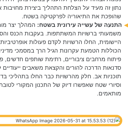
כ
תוצר ישיר של הכנס והסדנה, הופקה חוברת מקצ
נתון זה מעיד על הצלחת התהליך ביצירת מחויבות א
את הידע והתובנות שנצברו
. החוברת מהווה תשתית ר
שהופכת את התיאוריה לפרקטיקה בשטח.
עבור היחידות השונות בעירייה, המאפשרים העמקה ב
התנעה של עשייה עירונית בשטח:
המהלך יצר מומנ
העקרונות המקצועיים לעשייה עירונית במגוון תחומי 
משמעותי ברשויות המשתתפות. בעקבות הכנס והס
היישומית, החלו הרשויות לקדם פעולות אופרטיביות מ
יחידות עירוניות שותפות:
מינהל קהילה, תרבות וספו
הכוללות הטמעת עקרונות הגיל הרך במסמכי מדיניות 
מדיניות ודרגי ביצוע באגפי העירייה השונים (חינוך, רוו
פיתוח מרחבים ציבוריים, רתימת שותפים חדשים, פ
סדנאות הדרכה להורים והקצאת משאבים ייעודיים ל
תוכניות אב. חלק מהרשויות כבר החלו בתהליכי בד
וסיורי שטח שאפשרו דיוק של התכנון המקורי לטובת
מותאמים.