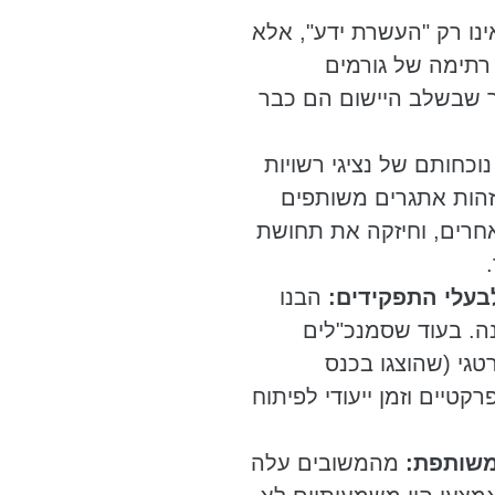
נו רק "העשרת ידע", אלא
 רתימה של גורמים
ך שבשלב היישום הם כבר
וכחותם של נציגי רשויות
הות אתגרים משותפים
אחרים, וחיזקה את תחושת
עלי התפקידים:
הבנו
נה. בעוד שסמנכ"לים
טגי (שהוצגו בכנס
קטיים וזמן ייעודי לפיתוח
משותפת:
מהמשובים עלה