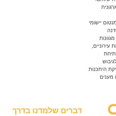
ועית המרכזת
רגונית
עיונית ונכס ידע
נושא ותרגום
טום יישומי
השירות והמרחב.
דנה
גוונות
רט, מובילי
עירוניים,
חה, תכנון).
תיחת
גיבוש
יקת היתכנות
 מענים
דברים שלמדנו בדרך