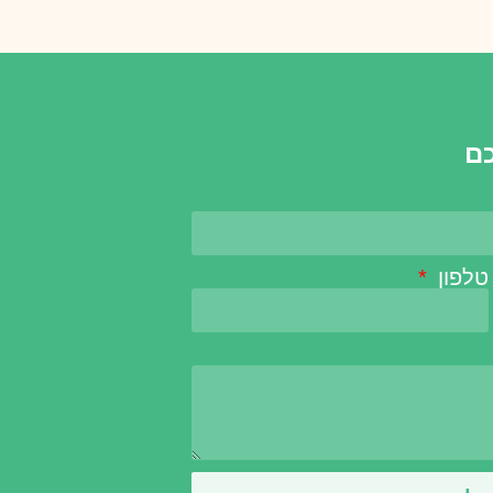
כם
טלפון