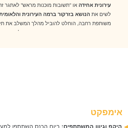
עירונית אחידה
או "תשובות מוכנות מראש" לאתגר זה.
לשים את
הנושא בזרקור ברמה העירונית והלאומית
משותפת רחבה, הוחלט להוביל מהלך המשלב את תל 
רשויות מקומיות נוספות כבר מראשיתו. תהליך זה אי
שונים בעירייה (מסמנכ"לים ועד ניהול זוטר)
ללמוד לצ
מרחבי הארץ
, להעמיק בידע תיאורטי ויישומי לפני ש
ולתקף את האתגרים בזירה הבין-עירונית
.
המתודולוגיה שנבחרה מציגה מודל עבודה מובנה ש
במגוון רחב של סוגיות עירוניות
. תהליך העבודה מבו
אתגר עירוני, למידה משותפת רחבה וגיבוש מענים יישו
תהליך עבודה זה כשיטת פעולה מאפשר לצוותים בדרג
אימפקט
שונים לפצח אתגרים מורכבים תוך חיבור עמוק לשטח
הקיים בארגון ומחוצה לו. המהלך יושם כמודל דו-יומי:
היקף וגיוון המשתתפים:
ביום הכנס השתתפו למע