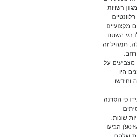
וון רשויות
 מושבים
רלוונטיים
יס ידע מוצק
 מקצועיים
יססה את
לדרגי השטח
ס סוגיית
ה. תמהיל זה
רחב.
 מצביעים על
 עירוניים
ים היו
עקרונות
 וחידשו
תוח פתרונות
ותים העירוניים
ו כי הסדנה
מתוך אותם
יתים
מותאמים
ות שונות.
מרבית המשתתפים (מעל 90%) הביעו
ות שלהם.