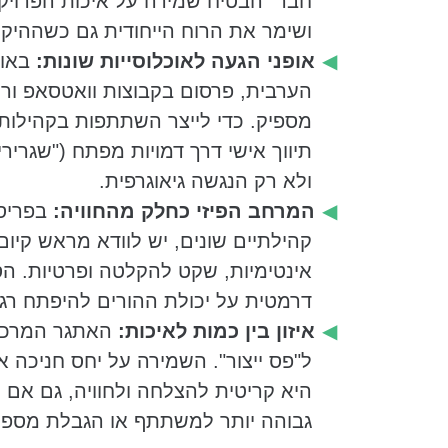
חבר" הבטיח שמירה על איכות הפרויקט
ושימר את הרוח הייחודית גם כשההיק
אופני הגעה לאוכלוסייות שונות:
באוכ
הערבית, פרסום בקבוצות וואטסאפ ורש
מספיק. כדי לייצר השתתפות בקהילות
תיווך אישי דרך דמויות מפתח ("שגרירי
ולא רק הנגשה גיאוגרפית.
המרחב הפיזי כחלק מהחוויה:
בפריס
קהילתיים שונים, יש לוודא מראש קי
אינטימיות, שקט להקלטה ופרטיות. ה
דרמטית על יכולת ההורים להיפתח רגש
איזון בין כמות לאיכות:
האתגר המרכזי
ל"פס ייצור". השמירה על יחס חניכה אי
היא קריטית להצלחה ולחוויה, גם אם
גבוהה יותר למשתתף או הגבלת מספ