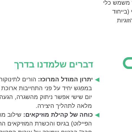
 משמש כלי
קהילה מקצועית
(בייחוד
ט ומחזיקה את
וגיות
מגוונות בדגש על
ן הכוונה
ניות, להט"ב
דברים שלמדנו בדרך
ת והחברה
ות המאמצים
יתרון המודל המרוכז:
הורים לתינוקות
ענות במוקדים
במפגש יחיד על פני התחייבות ארוכת ט
גישה מול
יום שישי אפשר ניתוק מהשגרה, הגעה 
קומיים.
מלאה לתהליך היצירה.
כוחה של קהילת מוזיקאים:
שילוב מוז
רט: אגף תרבות,
הפיילוט) בגיוס והכשרת המוזיקאים 
 לקליטת עלייה