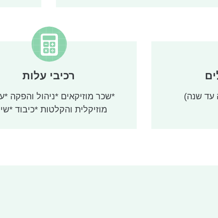
יחולים
חנה, מותאמת
ערש יחל מסורת
ך הנולד תוך
צירה מוקלט שיר
ים
רכיבי עלות
מעשיות לשילובו
 עד שנה)
ומס רגשי
*שכר מוזיקאים *ניהול והפקה *ע
מוזיקלית והקלטות *כיבוד *שיו
ויית ההורות
.
 את המשפחה
ת והקשר ההורי.
בשלושה מוקדים
וכלוסיות יעד
ת ההיתכנות
דל של סדרת