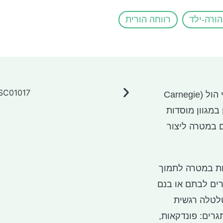
ורה-ילד
רווחה הורית
הינו פרויקט ייחודי של הקרנגי הול (Carnegie
שור האחרון במגוון מוסדות
ם במטרה ליצור
ות במטרה לתמוך
רים לבתם או בנם
טלטלה רגשית
רים: פונדקאות,