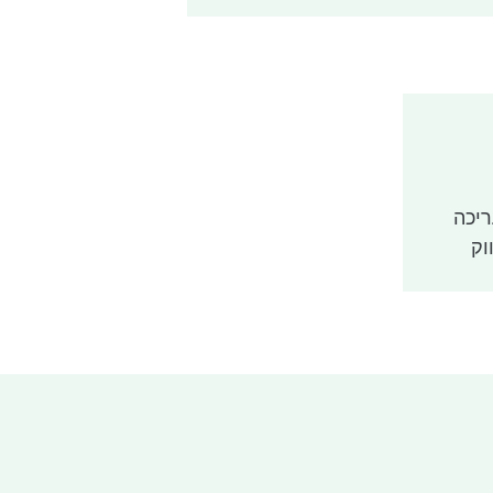
ריכה
וק