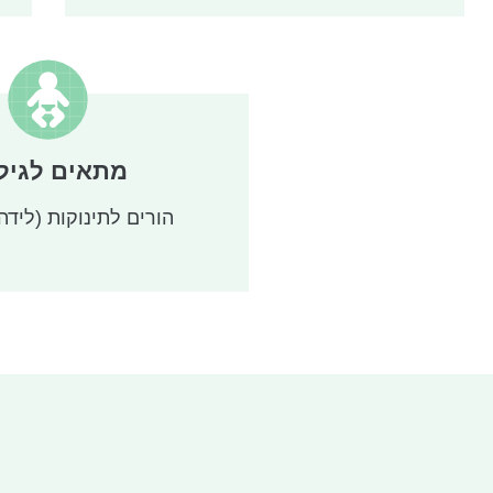
משימת הכנה מוקדמת שבה ניסחו ההורים משפטים וא
המאפיינים את ילדם. בתהליך משותף של כתיבה והל
יצירה אישית לאופייה של המשפחה, בתקווה ששיר ה
משפחתית חדשה, ויעצים את הקשר של ההורים עם הר
ביטוי הערכים והמסורת המשפחתית. בסיום תהליך הי
מתאים לגיל
הערש הייחודי, והמשפחות מקבלות איגרת עם הצעות 
ברגעי היומיום. כל זאת מתוך ההבנה כי
הורים לתינוקות (לידה
בתקופה של ע
ושחיקה, נדרש מענה המאפשר להורים לעבד את חו
כך הופך השיר המשותף לעוגן רגשי ופרקטי המלווה
בשגרה, מרגיע את התינוק ומחזק את תחושת המסוגלו
בתחילת הדרך, הפרויקט הופעל כפיילוט מצומצם 
בלבד
, במודל של סדרת מפגשים. הפיילוט התמקד בא
ספציפיות (להט"ב, משפחות לפגים, עולים) והוכיח א
האמנותית והרגשית של המהלך. עם זאת, נלמד כי מו