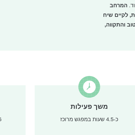
ד.
המרחב
, לקיים שיח
וב והתקווה,
שירי הערש
במטרה להגיע
וזוגות הורים
שיר אישי לפני
מפגשים
ם וחמישה
משך פעילות
המוזיקה
 מכן, כל
זוג
כ-4.5 שעות במפגש מרוכז
5-6 ז
, המבוססת על