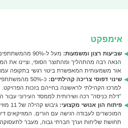
מפגשים מקשה על הורים לתינוקות להתמיד מבחינה לו
נדרש מנגנון תפעולי יעיל יותר כדי להגיע למסה קרי
ולייצר היתכנות עירונית רחבה.
אימפקט
תהליך הצמיחה וגיבוש מודל עירוני המתאים לפרי
שינוי תפיסתי ומבני:
המרה של תהליך מתמשך למפגש
שביעות רצון ומשמעות:
מעל ל-90% מהמשתתפ
וחווייתי בן כ-4.5 שעות. השינוי נבע מההבנה שכ
הנאה רבה מהתהליך ומהתוצר הסופי, וציינו את המ
יש להקל על הלוגיסטיקה ההורית ולבטל את הצורך ב
אור משמעותית המאפשרת ביטוי רגשי בתקופה עמו
חלק מהמפגשים נקבעו לימי שישי בבוקר כדי לאפשר 
שינוי דפוסי צריכה קהילתיים:
כ-50% מהמשתתפ
להגיע (דבר שהעלה משמעותית את מעורבות האבות ו
למרכז הקהילתי לראשונה בחייהם בזכות הפרויקט. 
הזוגית), וכללו כתיבה, הלחנה והקלטה ביום אחד מרו
"דלת כניסה" רכה ושירותית לממסד העירוני עבור הו
הפרויקט התרחב ל-16 מרכזים קהילתיים ברחבי העיר
פיתוח הון אנושי מקצועי:
גיבוש קהילה ש
המוכשרים לעבודה רגישה עם הורים. המוזיקאים דיוו
דרום ויפו. במקביל, שונה מודל העבודה עם המוזיקאים
תחושת שליחות וערך חברתי גבוה, מעבר לתעסוקה 
חיצוני, המוזיקאים שהשתתפו בפיילוט הפכו ל"שגרירים