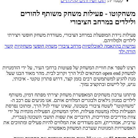
קטגוריה:
תוכן ושירותים קהילתיים
משחקוטו - פעילות משחק משותף להורים
ולילדים במרחב הציבורי
פעילות ניידת המופעלת במרחב הציבורי, מעודדת משחק חופשי ויצירתי
לילדים ולמלוויהם.
גמישות בהתאמה לאוכלוסיות
מרחב ציבורי
משחק חופשי
משחקיות
קשר
הורה-ילד
רצינו לשפר את חוויית המשחק של פעוטות ברחבי העיר, על ידי הזדמנויות
למשחק open end המתאים לגיל הרך וקרוב לבית. מהר מאוד הבנו שעל
מנת להגיע למשתמשים רבים בזמן קצר, דרוש פתרון טקטי - איכותי,
נגיש, קל ליישום ובתקציב נמוך.
פיתחנו ערכת משחקים המאפשרת משחק יצירתי מפתח דמיון, משותף
לילדים במגוון גילאים ולבוגרים המלווים אותם. אנו מגיעים עם רכב ה-
"משחקוטו" לשטח ציבורי בשכונה, שאינו יעודי לגיל הרך, ומתוכו נפרסת
הפעילות כולה (משטח פעילות, חלקי המשחק). הפעילות מונחית על ידי
צוות מדריכים ומדריכות, הדוברים את שפות תושבי השכונה (עברית,
ערבית, אמהרית), והם מעודדים את המלווים להיות פעילים ומתווכים את
האפשרויות המגוונות שערכת המשחק מאפשרת.