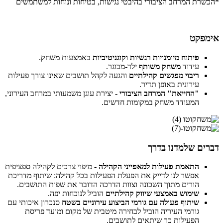
*הכשרת המרחב הציבורי בהיבטי נגישות, בטיחות ונוחות למשתמשים
אימפקט
פיתוח מיומנויות רגשיות וקוגניטיביות
באמצעות משחק.
עידוד
משחק משותף
ילד-מבוגר.
ריבוי מפגשים קהילתיים
והגעה לקהל תושבים שאינו צורך פעילות
עירונית באופן תדיר.
"החייאת" המרחב הציבורי
- יצירת עוגן משמעותי במרחב העירוני,
המעודד משחק במקומות חדשים.
דברים שלמדנו בדרך
התאמת פעילות למאפייני הקהילה
- מיפוי צרכים לקהילה ספציפית
אפשר לנו לדייק את הפעלת הפעילות בכל קהילה: שיתוף מדריכת
הורים מתוך השכונה וצוות הדרכה הדובר את שפות התושבים.
שימוש באמצעי שיווק קהילתיים
הוביל לנוכחות יפה.
שיתוף פעולה עם גורמי הביצוע עירוניים בשטח
סנכרון איכותי עם
גורמי העיריה הוביל לבחירה מיטבית של מקום ומועד פריסת
הפעילות כך שיתאים לתושבים.