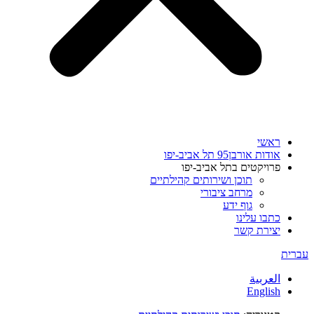
ראשי
אודות אורבן95 תל אביב-יפו
פרויקטים בתל אביב-יפו
תוכן ושירותים קהילתיים
מרחב ציבורי
גוף ידע
כתבו עלינו
יצירת קשר
עברית
العربية
English