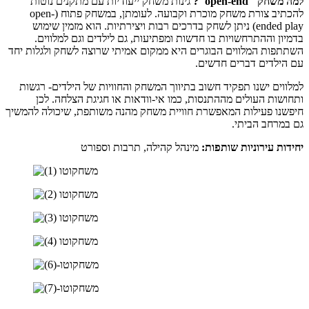
למה משחק "open-end"?
גינות משחק ייעודיות עם מתקנים נוטות
להכתיב צורת משחק מוכרת וקבועה. לעומתן, במשחק פתוח (open-
ended play) ניתן לשחק בדרכים רבות ויצירתיות. הוא מזמין שימוש
בדמיון וההתרחשויות בו חדשות ומפתיעות, גם לילדים וגם למלווים.
השתתפות המלווים הבוגרים היא ממקום אמיתי שרוצה לשחק ולגלות יחד
עם הילדים דברים חדשים.
למלווים ישנו תפקיד חשוב בתיווך המשחק והחוויות של הילדים- רגשות
ותחושות העולים מההתנסות, כמו אי-וודאות או חגיגת הצלחה. לכן
חיפשנו פעילות המאפשרת חוויית משחק מהנה משותפת, שיכולה להמשיך
גם במרחב הביתי.
יחידות עירוניות שותפות:
מינהל קהילה, תרבות וספורט